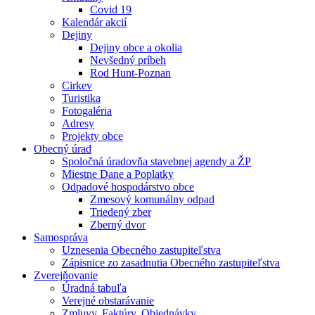
Covid 19
Kalendár akcií
Dejiny
Dejiny obce a okolia
Nevšedný príbeh
Rod Hunt-Poznan
Cirkev
Turistika
Fotogaléria
Adresy
Projekty obce
Obecný úrad
Spoločná úradovňa stavebnej agendy a ŽP
Miestne Dane a Poplatky
Odpadové hospodárstvo obce
Zmesový komunálny odpad
Triedený zber
Zberný dvor
Samospráva
Uznesenia Obecného zastupiteľstva
Zápisnice zo zasadnutia Obecného zastupiteľstva
Zverejňovanie
Úradná tabuľa
Verejné obstarávanie
Zmluvy, Faktúry, Objednávky