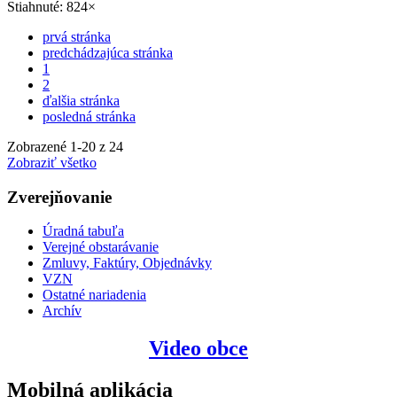
Stiahnuté: 824×
prvá stránka
predchádzajúca stránka
1
2
ďalšia stránka
posledná stránka
Zobrazené
1
-
20
z 24
Zobraziť všetko
Zverejňovanie
Úradná tabuľa
Verejné obstarávanie
Zmluvy, Faktúry, Objednávky
VZN
Ostatné nariadenia
Archív
Video obce
Mobilná aplikácia