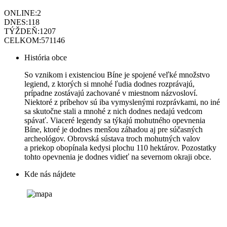
ONLINE:
2
DNES:
118
TÝŽDEŇ:
1207
CELKOM:
571146
História obce
So vznikom i existenciou Bíne je spojené veľké množstvo
legiend, z ktorých si mnohé ľudia dodnes rozprávajú,
prípadne zostávajú zachované v miestnom názvosloví.
Niektoré z príbehov sú iba vymyslenými rozprávkami, no iné
sa skutočne stali a mnohé z nich dodnes nedajú vedcom
spávať. Viaceré legendy sa týkajú mohutného opevnenia
Bíne, ktoré je dodnes menšou záhadou aj pre súčasných
archeológov. Obrovská sústava troch mohutných valov
a priekop obopínala kedysi plochu 110 hektárov. Pozostatky
tohto opevnenia je dodnes vidieť na severnom okraji obce.
Kde nás nájdete