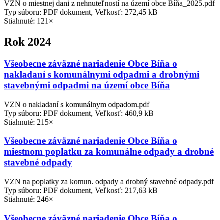
VZN o miestnej dani z nehnuteľností na území obce Bíňa_2025.pdf
Typ súboru: PDF dokument, Veľkosť: 272,45 kB
Stiahnuté: 121×
Rok 2024
Všeobecne záväzné nariadenie Obce Bíňa o
nakladaní s komunálnymi odpadmi a drobnými
stavebnými odpadmi na území obce Bíňa
VZN o nakladaní s komunálnym odpadom.pdf
Typ súboru: PDF dokument, Veľkosť: 460,9 kB
Stiahnuté: 215×
Všeobecne záväzné nariadenie Obce Bíňa o
miestnom poplatku za komunálne odpady a drobné
stavebné odpady
VZN na poplatky za komun. odpady a drobný stavebné odpady.pdf
Typ súboru: PDF dokument, Veľkosť: 217,63 kB
Stiahnuté: 246×
Všeobecne záväzné nariadenie Obce Bíňa o