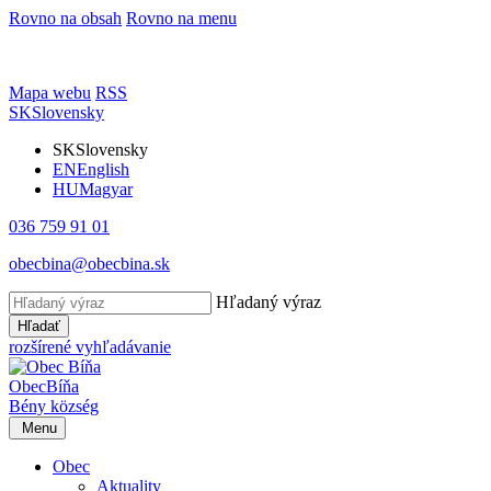
Rovno na obsah
Rovno na menu
Mapa webu
RSS
SK
Slovensky
SK
Slovensky
EN
English
HU
Magyar
036 759 91 01
obecbina@obecbina.sk
Hľadaný výraz
Hľadať
rozšírené vyhľadávanie
Obec
Bíňa
Bény
község
Menu
Obec
Aktuality