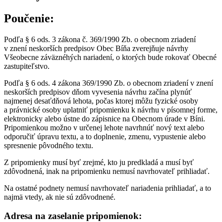
Poučenie:
Podľa § 6 ods. 3 zákona č. 369/1990 Zb. o obecnom zriadení
v znení neskorších predpisov Obec Bíňa zverejňuje návrhy
Všeobecne záväznéhých nariadení, o ktorých bude rokovať Obecné
zastupiteľstvo.
Podľa § 6 ods. 4 zákona 369/1990 Zb. o obecnom zriadení v znení
neskorších predpisov dňom vyvesenia návrhu začína plynúť
najmenej desaťdňová lehota, počas ktorej môžu fyzické osoby
a právnické osoby uplatniť pripomienku k návrhu v písomnej forme,
elektronicky alebo ústne do zápisnice na Obecnom úrade v Bíni.
Pripomienkou možno v určenej lehote navrhnúť nový text alebo
odporučiť úpravu textu, a to doplnenie, zmenu, vypustenie alebo
spresnenie pôvodného textu.
Z pripomienky musí byť zrejmé, kto ju predkladá a musí byť
zdôvodnená, inak na pripomienku nemusí navrhovateľ prihliadať.
Na ostatné podnety nemusí navrhovateľ nariadenia prihliadať, a to
najmä vtedy, ak nie sú zdôvodnené.
Adresa na zaselanie pripomienok: