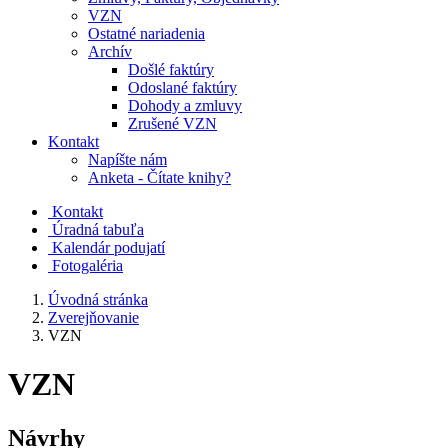
VZN
Ostatné nariadenia
Archív
Došlé faktúry
Odoslané faktúry
Dohody a zmluvy
Zrušené VZN
Kontakt
Napíšte nám
Anketa - Čítate knihy?
Kontakt
Úradná tabuľa
Kalendár podujatí
Fotogaléria
Úvodná stránka
Zverejňovanie
VZN
VZN
Návrhy