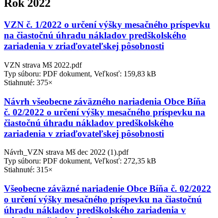
Rok 2022
VZN č. 1/2022 o určení výšky mesačného príspevku
na čiastočnú úhradu nákladov predškolského
zariadenia v zriaďovateľskej pôsobnosti
VZN strava Mš 2022.pdf
Typ súboru: PDF dokument, Veľkosť: 159,83 kB
Stiahnuté: 375×
Návrh všeobecne záväzného nariadenia Obce Bíňa
č. 02/2022 o určení výšky mesačného príspevku na
čiastočnú úhradu nákladov predškolského
zariadenia v zriaďovateľskej pôsobnosti
Návrh_VZN strava Mš dec 2022 (1).pdf
Typ súboru: PDF dokument, Veľkosť: 272,35 kB
Stiahnuté: 315×
Všeobecne záväzné nariadenie Obce Bíňa č. 02/2022
o určení výšky mesačného príspevku na čiastočnú
úhradu nákladov predškolského zariadenia v