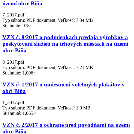
území obce Bíňa
7_2017.pdf
Typ súboru: PDF dokument, Veľkosť: 7,34 MB
Stiahnuté: 978×
VZN č. 8/2017 o podmienkach predaja výrobkov a
poskytovaní služieb na trhových miestach na území
obce Bíňa
8_2017.pdf
Typ súboru: PDF dokument, Veľkosť: 7,21 MB
Stiahnuté: 1,006×
VZN č. 1/2017 o umiestnení volebných plakátov v
obci Bíňa
1_2017.pdf
Typ súboru: PDF dokument, Veľkosť: 1,9 MB
Stiahnuté: 1,065×
VZN č. 2/2017 o ochrane pred povodňami na území
obce Bíňa