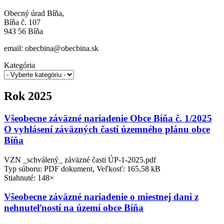
Obecný úrad Bíňa,
Bíňa č. 107
943 56 Bíňa
email: obecbina@obecbina.sk
Kategória
Rok 2025
Všeobecne záväzné nariadenie Obce Bíňa č. 1/2025
O vyhlásení záväzných častí územného plánu obce
Bíňa
VZN _schválený_ záväzné časti ÚP-1-2025.pdf
Typ súboru: PDF dokument, Veľkosť: 165,58 kB
Stiahnuté: 148×
Všeobecne záväzné nariadenie o miestnej dani z
nehnuteľností na území obce Bíňa