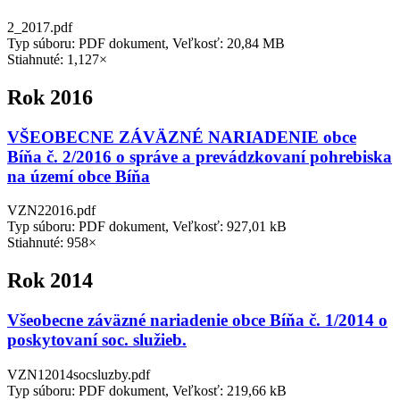
2_2017.pdf
Typ súboru: PDF dokument, Veľkosť: 20,84 MB
Stiahnuté: 1,127×
Rok 2016
VŠEOBECNE ZÁVÄZNÉ NARIADENIE obce
Bíňa č. 2/2016 o správe a prevádzkovaní pohrebiska
na území obce Bíňa
VZN22016.pdf
Typ súboru: PDF dokument, Veľkosť: 927,01 kB
Stiahnuté: 958×
Rok 2014
Všeobecne záväzné nariadenie obce Bíňa č. 1/2014 o
poskytovaní soc. služieb.
VZN12014socsluzby.pdf
Typ súboru: PDF dokument, Veľkosť: 219,66 kB