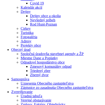
Covid 19
Kalendár akcií
Dejiny
Dejiny obce a okolia
Nevšedný príbeh
Rod Hunt-Poznan
Cirkev
Turistika
Fotogaléria
Adresy
Projekty obce
Obecný úrad
Spoločná úradovňa stavebnej agendy a ŽP
Miestne Dane a Poplatky
Odpadové hospodárstvo obce
Zmesový komunálny odpad
Triedený zber
Zberný dvor
Samospráva
Uznesenia Obecného zastupiteľstva
Zápisnice zo zasadnutia Obecného zastupiteľstva
Zverejňovanie
Úradná tabuľa
Verejné obstarávanie
Zmluvy, Faktúry, Objednávky