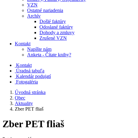
VZN
Ostatné nariadenia
Archív
Došlé faktúry
Odoslané faktúry
Dohody a zmluvy
Zrušené VZN
Kontakt
Napíšte nám
Anketa - Čítate knihy?
Kontakt
Úradná tabuľa
Kalendár podujatí
Fotogaléria
Úvodná stránka
Obec
Aktuality
Zber PET fliaš
Zber PET fliaš