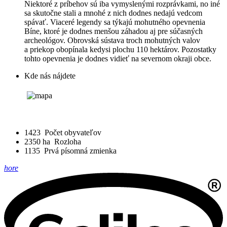
Niektoré z príbehov sú iba vymyslenými rozprávkami, no iné
sa skutočne stali a mnohé z nich dodnes nedajú vedcom
spávať. Viaceré legendy sa týkajú mohutného opevnenia
Bíne, ktoré je dodnes menšou záhadou aj pre súčasných
archeológov. Obrovská sústava troch mohutných valov
a priekop obopínala kedysi plochu 110 hektárov. Pozostatky
tohto opevnenia je dodnes vidieť na severnom okraji obce.
Kde nás nájdete
1423
Počet obyvateľov
2350 ha
Rozloha
1135
Prvá písomná zmienka
hore