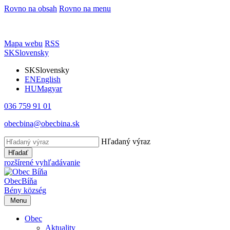
Rovno na obsah
Rovno na menu
Mapa webu
RSS
SK
Slovensky
SK
Slovensky
EN
English
HU
Magyar
036 759 91 01
obecbina@obecbina.sk
Hľadaný výraz
Hľadať
rozšírené vyhľadávanie
Obec
Bíňa
Bény
község
Menu
Obec
Aktuality