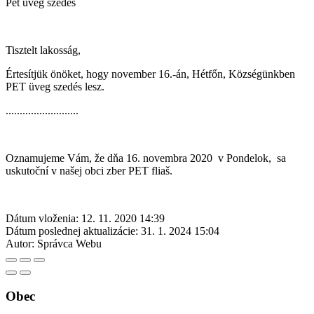
Pet üveg szedés
Tisztelt lakosság,
Értesítjük önöket, hogy november 16.-án, Hétfőn, Községünkben
PET üveg szedés lesz.
..........................
Oznamujeme Vám, že dňa 16. novembra 2020 v Pondelok, sa
uskutoční v našej obci zber PET fliaš.
Dátum vloženia:
12. 11. 2020 14:39
Dátum poslednej aktualizácie:
31. 1. 2024 15:04
Autor:
Správca Webu
Obec