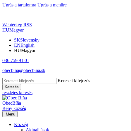
Ugrás a tartalomra
Ugrás a menüre
Webtérkép
RSS
HU
Magyar
SK
Slovensky
EN
English
HU
Magyar
036 759 91 01
obecbina@obecbina.sk
Keresett kifejezés
Keresés
részletes keresés
Obec
Bíňa
Bény
község
Menü
Község
Aktualitások