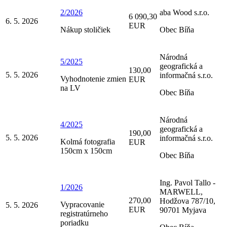
2/2026
aba Wood s.r.o.
6 090,30
6. 5. 2026
EUR
Nákup stoličiek
Obec Bíňa
Národná
5/2025
geografická a
130,00
5. 5. 2026
informačná s.r.o.
Vyhodnotenie zmien
EUR
na LV
Obec Bíňa
Národná
4/2025
geografická a
190,00
5. 5. 2026
informačná s.r.o.
Kolmá fotografia
EUR
150cm x 150cm
Obec Bíňa
Ing. Pavol Tallo -
1/2026
MARWELL,
270,00
Hodžova 787/10,
Vypracovanie
5. 5. 2026
EUR
90701 Myjava
registratúrneho
poriadku