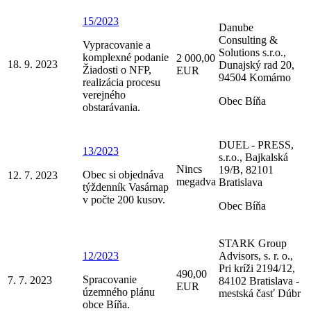
15/2023
Danube
Consulting &
Vypracovanie a
Solutions s.r.o.,
komplexné podanie
2 000,00
18. 9. 2023
Dunajský rad 20,
Žiadosti o NFP,
EUR
94504 Komárno
realizácia procesu
verejného
Obec Bíňa
obstarávania.
DUEL - PRESS,
13/2023
s.r.o., Bajkalská
Nincs
19/B, 82101
Obec si objednáva
12. 7. 2023
megadva
Bratislava
týždenník Vasárnap
v počte 200 kusov.
Obec Bíňa
STARK Group
12/2023
Advisors, s. r. o.,
Pri kríži 2194/12,
490,00
Spracovanie
7. 7. 2023
84102 Bratislava -
EUR
územného plánu
mestská časť Dúbr
obce Bíňa.