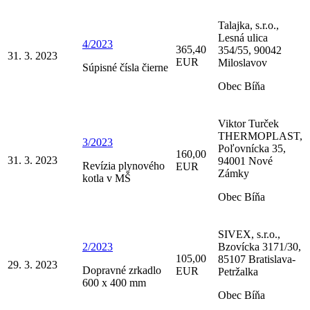
Talajka, s.r.o.,
Lesná ulica
4/2023
365,40
354/55, 90042
31. 3. 2023
EUR
Miloslavov
Súpisné čísla čierne
Obec Bíňa
Viktor Turček
THERMOPLAST,
3/2023
Poľovnícka 35,
160,00
31. 3. 2023
94001 Nové
Revízia plynového
EUR
Zámky
kotla v MŠ
Obec Bíňa
SIVEX, s.r.o.,
2/2023
Bzovícka 3171/30,
105,00
85107 Bratislava-
29. 3. 2023
Dopravné zrkadlo
EUR
Petržalka
600 x 400 mm
Obec Bíňa