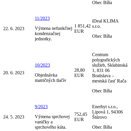
Obec Bíňa
11/2023
iDeal KLIMA
1 851,42
s.r.o.
Výmena nefunkčnej
22. 6. 2023
EUR
kondenzačnej
Obec Bíňa
jednotky.
Centrum
polygrafických
10/2023
služieb, Sklabinská
28,80
1, 831 06
20. 6. 2023
Objednávka
EUR
Bratislava –
matričných tlačív
mestská časť Rača
Obec Bíňa
9/2023
Enerbyt s.r.o.,
Lipová 1, 94306
752,45
Výmena sprchovej
24. 5. 2023
Štúrovo
EUR
vaničky a
sprchového kúta.
Obec Bíňa