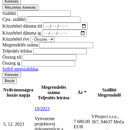
Keresés
Részletes keresés
Szállító
Cjsz. szállító
Közzététel dátuma tól
Közzététel dátuma ig
Közzététel éve
Megrendelés száma
Teljesítés leírása
Összeg tól
Összeg ig
Szűrő megszakítása
Bezár
Megrendelés
Nyilvánosságra
Szállító
száma
Ár *
hozás napja
Megrendelő
Teljesítés leírása
19/2023
VProject s.r.o.,
Vytvorenie
7 680,00
367, 94637 Moča
projektovej
5. 12. 2023
EUR
dokumentácie a