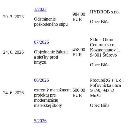
1/2023
HYDROB s.r.o.
984,00
29. 3. 2023
Odstránenie
EUR
Obec Bíňa
poškodeného stĺpu
Sklo – Okno
07/2026
Centrum s.r.o.,
458,00
Kozmonautov 1,
Objednanie žáluzia
24. 6. 2026
EUR
94301 Štúrovo
a sieťky proti
hmyzu.
Obec Bíňa
06/2026
ProcureRG s. r. o.,
Poľovnícka ulica
extrerný manažment
500,00
562/9, 94352
24. 6. 2026
projektu pre
EUR
Mužla
modernizáciu
materskej školy
Obec Bíňa
5/2026