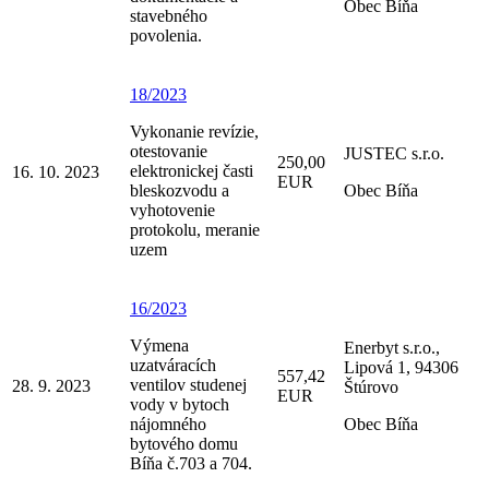
Obec Bíňa
stavebného
povolenia.
18/2023
Vykonanie revízie,
otestovanie
JUSTEC s.r.o.
250,00
elektronickej časti
16. 10. 2023
EUR
bleskozvodu a
Obec Bíňa
vyhotovenie
protokolu, meranie
uzem
16/2023
Výmena
Enerbyt s.r.o.,
uzatváracích
Lipová 1, 94306
557,42
ventilov studenej
28. 9. 2023
Štúrovo
EUR
vody v bytoch
nájomného
Obec Bíňa
bytového domu
Bíňa č.703 a 704.