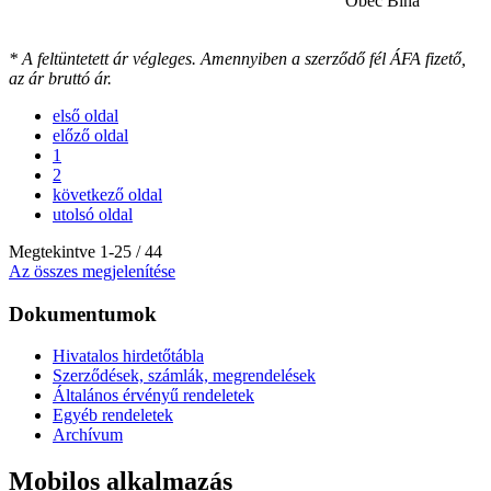
Obec Bíňa
* A feltüntetett ár végleges. Amennyiben a szerződő fél ÁFA fizető,
az ár bruttó ár.
első oldal
előző oldal
1
2
következő oldal
utolsó oldal
Megtekintve
1
-
25
/ 44
Az összes megjelenítése
Dokumentumok
Hivatalos hirdetőtábla
Szerződések, számlák, megrendelések
Általános érvényű rendeletek
Egyéb rendeletek
Archívum
Mobilos alkalmazás