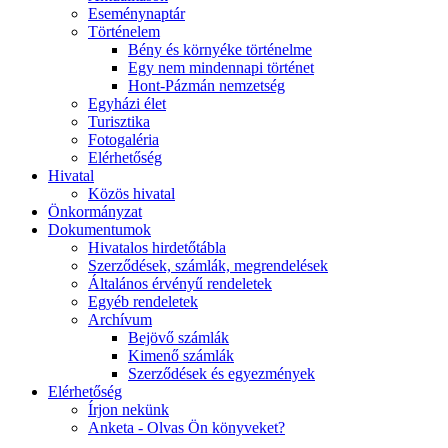
Eseménynaptár
Történelem
Bény és környéke történelme
Egy nem mindennapi történet
Hont-Pázmán nemzetség
Egyházi élet
Turisztika
Fotogaléria
Elérhetőség
Hivatal
Közös hivatal
Önkormányzat
Dokumentumok
Hivatalos hirdetőtábla
Szerződések, számlák, megrendelések
Általános érvényű rendeletek
Egyéb rendeletek
Archívum
Bejövő számlák
Kimenő számlák
Szerződések és egyezmények
Elérhetőség
Írjon nekünk
Anketa - Olvas Ön könyveket?