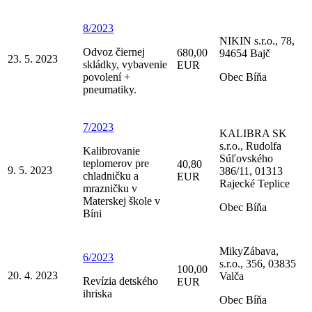
8/2023
NIKIN s.r.o., 78,
Odvoz čiernej
680,00
94654 Bajč
23. 5. 2023
skládky, vybavenie
EUR
povolení +
Obec Bíňa
pneumatiky.
7/2023
KALIBRA SK
s.r.o., Rudolfa
Kalibrovanie
Súľovského
teplomerov pre
40,80
9. 5. 2023
386/11, 01313
chladničku a
EUR
Rajecké Teplice
mrazničku v
Materskej škole v
Obec Bíňa
Bíni
MikyZábava,
6/2023
s.r.o., 356, 03835
100,00
20. 4. 2023
Valča
Revízia detského
EUR
ihriska
Obec Bíňa