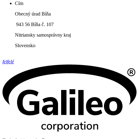
Cím
Obecný úrad Bíňa
943 56 Bíňa č. 107
Nitriansky samosprávny kraj
Slovensko
felfelé