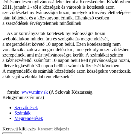
térítésmentesen nyilvánossá lehet tenni a Kereskedelmi Közlönyben.
2011. január 1.- től a községek és városok is kötelesek azon
szerződéseket nyilvánosságra hozni, amelyek a törvény életbelépése
után köttettek és a közvagyont érintik. Ellenkező esetben
a szerződések érvénytelennek minősülnek.
Az önkormányzatok kötelesek nyilvánosságra hozni
weboldalukon minden áru és szolgáltatás megrendelését,
a megrendelést követő 10 napon belül. Ezen kötelezettség nem
vonatkozik azokra a megrendelésekre, amelyek olyan szerződésben
szerepelnek, ami már nyilvánosságra került. A számlákat szintén
a kézhezvételtől számított 10 napon belül kell nyilvánosságra hozni,
illetve legkésőbb 30 napon belül a számla kifizetését követően.
A megrendelők és számlák közzététele azon községekre vonatkozik,
akik saját weboldallal rendelkeznek."
forrás:
www.minv.sk
(A Szlovák Köztársság
Belügyminisztériuma)
Szerződések
Számlák
Megrendelések
Keresett kifejezés