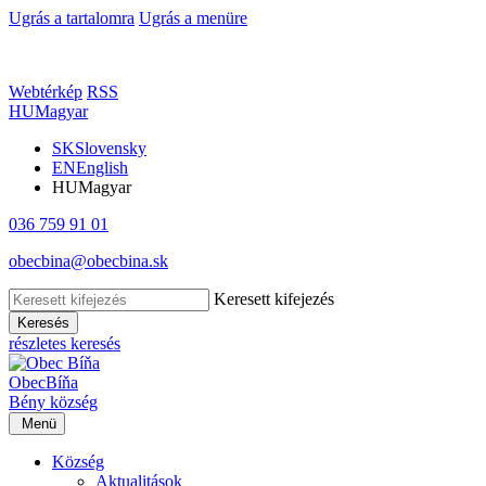
Ugrás a tartalomra
Ugrás a menüre
Webtérkép
RSS
HU
Magyar
SK
Slovensky
EN
English
HU
Magyar
036 759 91 01
obecbina@obecbina.sk
Keresett kifejezés
Keresés
részletes keresés
Obec
Bíňa
Bény
község
Menü
Község
Aktualitások