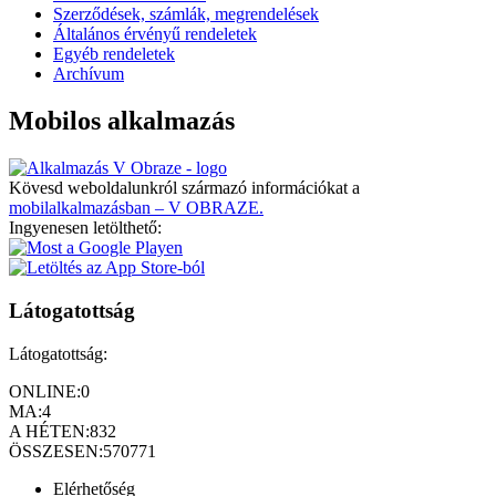
Szerződések, számlák, megrendelések
Általános érvényű rendeletek
Egyéb rendeletek
Archívum
Mobilos alkalmazás
Kövesd weboldalunkról származó információkat a
mobilalkalmazásban – V OBRAZE.
Ingyenesen letölthető:
Látogatottság
Látogatottság:
ONLINE:
0
MA:
4
A HÉTEN:
832
ÖSSZESEN:
570771
Elérhetőség