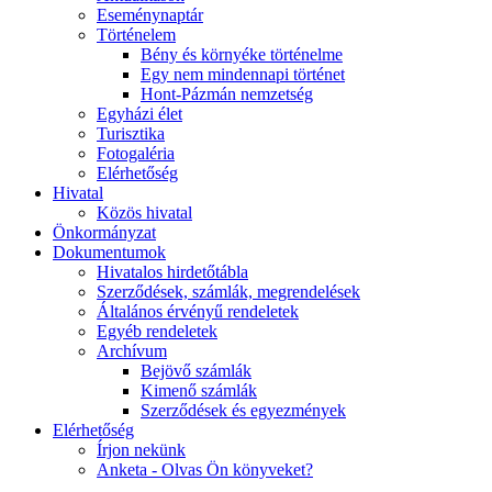
Eseménynaptár
Történelem
Bény és környéke történelme
Egy nem mindennapi történet
Hont-Pázmán nemzetség
Egyházi élet
Turisztika
Fotogaléria
Elérhetőség
Hivatal
Közös hivatal
Önkormányzat
Dokumentumok
Hivatalos hirdetőtábla
Szerződések, számlák, megrendelések
Általános érvényű rendeletek
Egyéb rendeletek
Archívum
Bejövő számlák
Kimenő számlák
Szerződések és egyezmények
Elérhetőség
Írjon nekünk
Anketa - Olvas Ön könyveket?