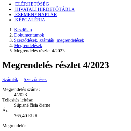
ELÉRHETŐSÉG
HIVATALI HIRDETŐTÁBLA
ESEMÉNYNAPTÁR
KÉPGALÉRIA
Kezdőlap
Dokumentumok
Szerződések, számlák, megrendelések
Megrendelések
Megrendelés részlet 4/2023
Megrendelés részlet 4/2023
Számlák
|
Szerződések
Megrendelés száma:
4/2023
Teljesítés leírása:
Súpisné čísla čierne
Ár:
365,40 EUR
Megrendelő: