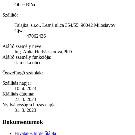
Obec Bíňa
Szállító:
Talajka, s.r.o., Lesná ulica 354/55, 90042 Miloslavov
Cjsz.:
47062436
Aláíró személy neve:
Ing. Anita Herbácskóová,PhD.
Aláíró személy funkciója:
starostka obce
Összefüggő számlák:
Szállítás napja:
10. 4. 2023
Kiállítás dátuma:
27. 3. 2023
Nyilvánosságra hozás napja:
31. 3. 2023
Dokumentumok
Hivatalos hirdetőtábla