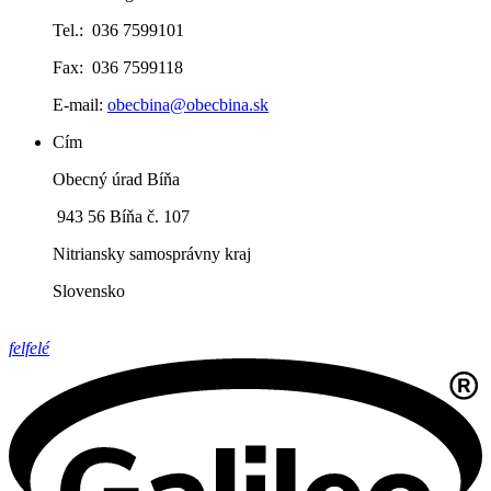
Tel.: 036 7599101
Fax: 036 7599118
E-mail:
obecbina@obecbina.sk
Cím
Obecný úrad Bíňa
943 56 Bíňa č. 107
Nitriansky samosprávny kraj
Slovensko
felfelé