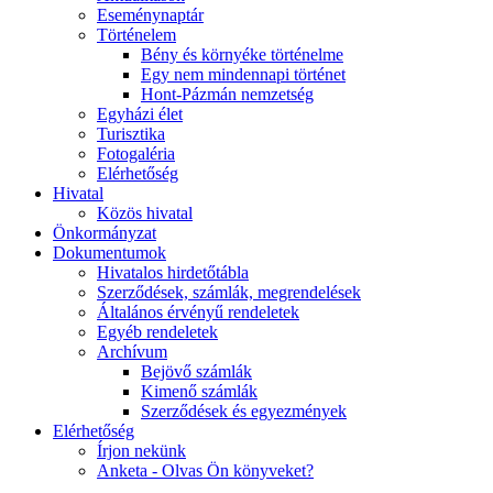
Eseménynaptár
Történelem
Bény és környéke történelme
Egy nem mindennapi történet
Hont-Pázmán nemzetség
Egyházi élet
Turisztika
Fotogaléria
Elérhetőség
Hivatal
Közös hivatal
Önkormányzat
Dokumentumok
Hivatalos hirdetőtábla
Szerződések, számlák, megrendelések
Általános érvényű rendeletek
Egyéb rendeletek
Archívum
Bejövő számlák
Kimenő számlák
Szerződések és egyezmények
Elérhetőség
Írjon nekünk
Anketa - Olvas Ön könyveket?