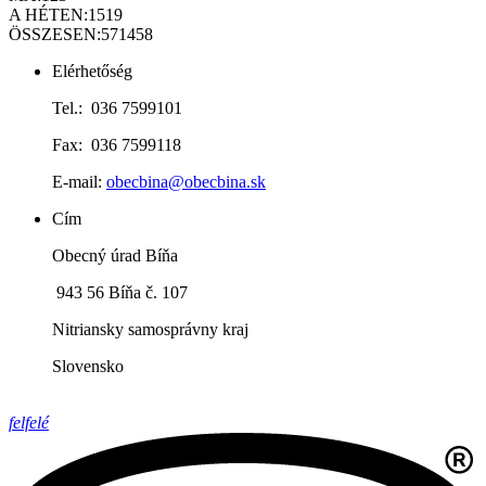
A HÉTEN:
1519
ÖSSZESEN:
571458
Elérhetőség
Tel.: 036 7599101
Fax: 036 7599118
E-mail:
obecbina@obecbina.sk
Cím
Obecný úrad Bíňa
943 56 Bíňa č. 107
Nitriansky samosprávny kraj
Slovensko
felfelé