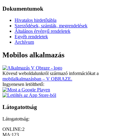
Dokumentumok
Hivatalos hirdetőtábla
Szerződések, számlák, megrendelések
Általános érvényű rendeletek
Egyéb rendeletek
Archívum
Mobilos alkalmazás
Kövesd weboldalunkról származó információkat a
mobilalkalmazásban – V OBRAZE.
Ingyenesen letölthető:
Látogatottság
Látogatottság:
ONLINE:
2
MA:
123