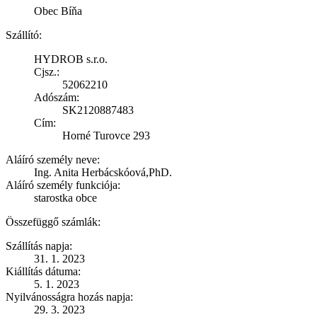
Obec Bíňa
Szállító:
HYDROB s.r.o.
Cjsz.:
52062210
Adószám:
SK2120887483
Cím:
Horné Turovce 293
Aláíró személy neve:
Ing. Anita Herbácskóová,PhD.
Aláíró személy funkciója:
starostka obce
Összefüggő számlák:
Szállítás napja:
31. 1. 2023
Kiállítás dátuma:
5. 1. 2023
Nyilvánosságra hozás napja:
29. 3. 2023