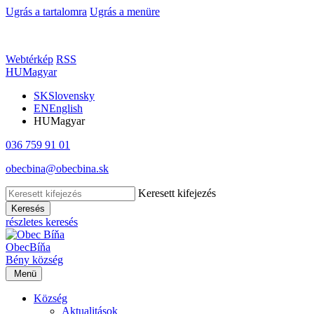
Ugrás a tartalomra
Ugrás a menüre
Webtérkép
RSS
HU
Magyar
SK
Slovensky
EN
English
HU
Magyar
036 759 91 01
obecbina@obecbina.sk
Keresett kifejezés
Keresés
részletes keresés
Obec
Bíňa
Bény
község
Menü
Község
Aktualitások