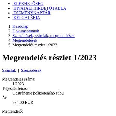
ELÉRHETŐSÉG
HIVATALI HIRDETŐTÁBLA
ESEMÉNYNAPTÁR
KÉPGALÉRIA
Kezdőlap
Dokumentumok
Szerződések, számlák, megrendelések
Megrendelések
Megrendelés részlet 1/2023
Megrendelés részlet 1/2023
Számlák
|
Szerződések
Megrendelés száma:
1/2023
Teljesítés leírása:
Odstránenie poškodeného stĺpu
Ár:
984,00 EUR
Megrendelő: