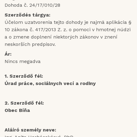
Dohoda č. 24/17/010/28
Szerződés tárgya:
Účelom uzatvorenia tejto dohody je najmä aplikácia §
10 zákona č. 417/2013 Z. z. o pomoci v hmotnej núdzi
a o zmene doplnení niektorých zákonov v znení
neskorších predpisov.
Ár:
Nincs megadva
1. Szerződő fél:
Úrad práce, sociálnych vecí a rodiny
2. Szerződő fél:
Obec Bíňa
Aláíró személy neve: