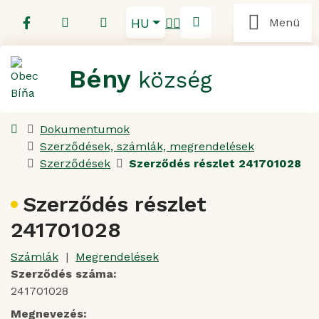
Ugrás a tartalomra
Magyar
036 759 91 01
obecbina@obecbina.sk
HU
Menü
Webtérkép
RSS
Keresés
Bény
község
Kezdőlap
Dokumentumok
Szerződések, számlák, megrendelések
Szerződések
Szerződés részlet 241701028
Szerződés részlet
241701028
Számlák
|
Megrendelések
Szerződés száma:
241701028
Megnevezés: