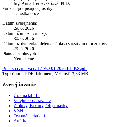
Ing. Anita Herbácskóová, PhD.
Funkcia podpisujúcej osoby:
starostka obce
Dátum zverejnenia:
29. 6. 2026
Dátum účinnosti zmluvy:
30. 6. 2026
Dátum uzatvorenia/udelenia súhlasu s uzatvorením zmluvy:
29. 5. 2026
Platnosť zmluvy do:
Neuvedené
Príkazná zmluva č. 17 VO 01 2026 PL-KS.pdf
Typ súboru: PDF dokument, Veľkosť: 3,33 MB
Zverejňovanie
Úradná tabuľa
Verejné obstarávanie
Zmluvy, Faktúry, Objednávky
VZN
Ostatné nariadenia
Archív