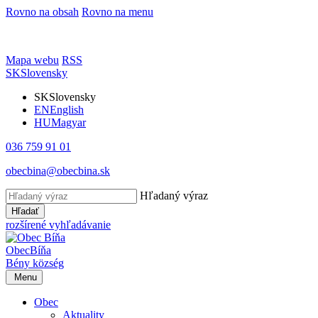
Rovno na obsah
Rovno na menu
Mapa webu
RSS
SK
Slovensky
SK
Slovensky
EN
English
HU
Magyar
036 759 91 01
obecbina@obecbina.sk
Hľadaný výraz
Hľadať
rozšírené vyhľadávanie
Obec
Bíňa
Bény
község
Menu
Obec
Aktuality