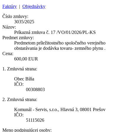
Faktúry
|
Objednávky
Číslo zmluvy:
3035/2025
Názov:
Príkazná zmluva č. 17 /VO/01/2026/PL-KS
Predmet zmluvy:
Predmetom príležitostného spoločného verejného
obstarávania je dodávka tovaru- zemného plynu .
Cena:
600,00 EUR
1. Zmluvná strana:
Obec Bíňa
IČO:
00308803
2. Zmluvná strana:
Komunál - Servis, s.r.o., Hlavná 3, 08001 Prešov
IČO:
51115026
Meno podpisujúcej osoby: