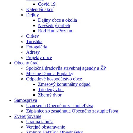
Covid 19
Kalendár akcií
Dejiny
Dejiny obce a okolia
Nevšedný príbeh
Rod Hunt-Poznan
Cirkev
Turistika
Fotogaléria
Adresy
Projekty obce
Obecný úrad
Spoločná úradovňa stavebnej agendy a ŽP
Miestne Dane a Poplatky
Odpadové hospodárstvo obce
Zmesový komunálny odpad
Triedený zber
Zberný dvor
Samospráva
Uznesenia Obecného zastupiteľstva
Zápisnice zo zasadnutia Obecného zastupiteľstva
Zverejňovanie
Úradná tabuľa
Verejné obstarávanie
Zmluvy, Faktúry, Objednávky