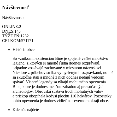
Návštevnosť
Návštevnosť:
ONLINE:
2
DNES:
143
TÝŽDEŇ:
1232
CELKOM:
571171
História obce
So vznikom i existenciou Bíne je spojené veľké množstvo
legiend, z ktorých si mnohé ľudia dodnes rozprávajú,
prípadne zostávajú zachované v miestnom názvosloví.
Niektoré z príbehov sú iba vymyslenými rozprávkami, no iné
sa skutočne stali a mnohé z nich dodnes nedajú vedcom
spávať. Viaceré legendy sa týkajú mohutného opevnenia
Bíne, ktoré je dodnes menšou záhadou aj pre súčasných
archeológov. Obrovská sústava troch mohutných valov
a priekop obopínala kedysi plochu 110 hektárov. Pozostatky
tohto opevnenia je dodnes vidieť na severnom okraji obce.
Kde nás nájdete