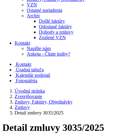
VZN
Ostatné nariadenia
Archív
Došlé faktúry
Odoslané faktúry
Dohody a zmluvy
Zrušené VZN
Kontakt
Napíšte nám
Anketa - Čítate knihy?
Kontakt
Úradná tabuľa
Kalendár podujatí
Fotogaléria
Úvodná stránka
Zverejňovanie
Zmluvy, Faktúry, Objednávky
Zmluvy
Detail zmluvy 3035/2025
Detail zmluvy 3035/2025