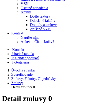
VZN
Ostatné nariadenia
Archív
Došlé faktúry
Odoslané faktúry
Dohody a zmluvy
Zrušené VZN
Kontakt
Napíšte nám
Anketa - Čítate knihy?
Kontakt
Úradná tabuľa
Kalendár podujatí
Fotogaléria
Úvodná stránka
Zverejňovanie
Zmluvy, Faktúry, Objednávky
Zmluvy
Detail zmluvy 0
Detail zmluvy 0