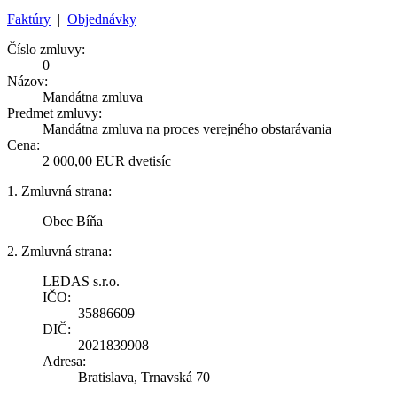
Faktúry
|
Objednávky
Číslo zmluvy:
0
Názov:
Mandátna zmluva
Predmet zmluvy:
Mandátna zmluva na proces verejného obstarávania
Cena:
2 000,00 EUR dvetisíc
1. Zmluvná strana:
Obec Bíňa
2. Zmluvná strana:
LEDAS s.r.o.
IČO:
35886609
DIČ:
2021839908
Adresa:
Bratislava, Trnavská 70