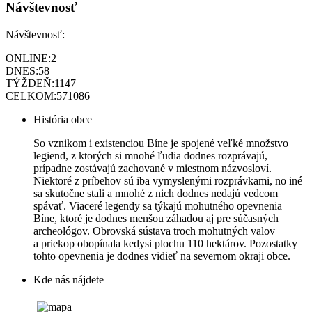
Návštevnosť
Návštevnosť:
ONLINE:
2
DNES:
58
TÝŽDEŇ:
1147
CELKOM:
571086
História obce
So vznikom i existenciou Bíne je spojené veľké množstvo
legiend, z ktorých si mnohé ľudia dodnes rozprávajú,
prípadne zostávajú zachované v miestnom názvosloví.
Niektoré z príbehov sú iba vymyslenými rozprávkami, no iné
sa skutočne stali a mnohé z nich dodnes nedajú vedcom
spávať. Viaceré legendy sa týkajú mohutného opevnenia
Bíne, ktoré je dodnes menšou záhadou aj pre súčasných
archeológov. Obrovská sústava troch mohutných valov
a priekop obopínala kedysi plochu 110 hektárov. Pozostatky
tohto opevnenia je dodnes vidieť na severnom okraji obce.
Kde nás nájdete