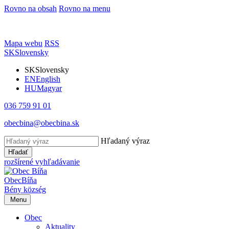
Rovno na obsah
Rovno na menu
Mapa webu
RSS
SK
Slovensky
SK
Slovensky
EN
English
HU
Magyar
036 759 91 01
obecbina@obecbina.sk
Hľadaný výraz
Hľadať
rozšírené vyhľadávanie
Obec
Bíňa
Bény
község
Menu
Obec
Aktuality