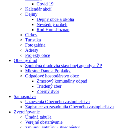
Covid 19
Kalendár akcií
Dejiny
Dejiny obce a okolia
Nevšedný príbeh
Rod Hunt-Poznan
Cirkev
Turistika
Fotogaléria
Adresy
Projekty obce
Obecný úrad
Spoločná úradovňa stavebnej agendy a ŽP
Miestne Dane a Poplatky
Odpadové hospodárstvo obce
Zmesový komunálny odpad
Triedený zber
Zberný dvor
Samospráva
Uznesenia Obecného zastupiteľstva
Zápisnice zo zasadnutia Obecného zastupiteľstva
Zverejňovanie
Úradná tabuľa
Verejné obstarávanie
Zmluvy, Faktúry, Objednávky