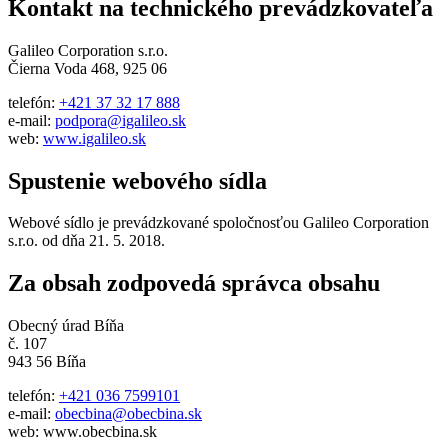
Kontakt na technického prevádzkovateľa
Galileo Corporation s.r.o.
Čierna Voda 468, 925 06
telefón:
+421 37 32 17 888
e-mail:
podpora@igalileo.sk
web:
www.igalileo.sk
Spustenie webového sídla
Webové sídlo je prevádzkované spoločnosťou Galileo Corporation
s.r.o. od dňa 21. 5. 2018.
Za obsah zodpovedá správca obsahu
Obecný úrad Bíňa
č. 107
943 56 Bíňa
telefón:
+421 036 7599101
e-mail:
obecbina@obecbina.sk
web: www.obecbina.sk