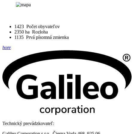
1423
Počet obyvateľov
2350 ha
Rozloha
1135
Prvá písomná zmienka
hore
Technický prevádzkovateľ:
Galileo Corporation s.r.o., Čierna Voda 468, 925 06