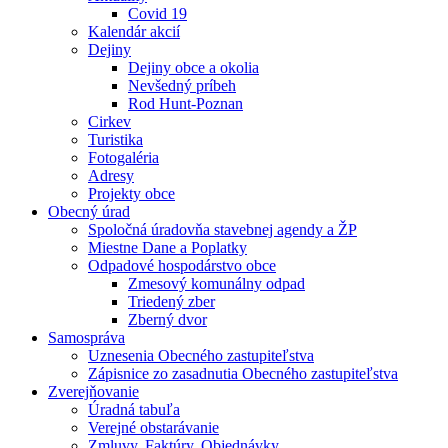
Covid 19
Kalendár akcií
Dejiny
Dejiny obce a okolia
Nevšedný príbeh
Rod Hunt-Poznan
Cirkev
Turistika
Fotogaléria
Adresy
Projekty obce
Obecný úrad
Spoločná úradovňa stavebnej agendy a ŽP
Miestne Dane a Poplatky
Odpadové hospodárstvo obce
Zmesový komunálny odpad
Triedený zber
Zberný dvor
Samospráva
Uznesenia Obecného zastupiteľstva
Zápisnice zo zasadnutia Obecného zastupiteľstva
Zverejňovanie
Úradná tabuľa
Verejné obstarávanie
Zmluvy, Faktúry, Objednávky