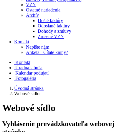
VZN
Ostatné nariadenia
Archív
Došlé faktúry
Odoslané faktúry
Dohody a zmluvy
Zrušené VZN
Kontakt
Napíšte nám
Anketa - Čítate knihy?
Kontakt
Úradná tabuľa
Kalendár podujatí
Fotogaléria
Úvodná stránka
Webové sídlo
Webové sídlo
Vyhlásenie prevádzkovateľa webovej
stránky