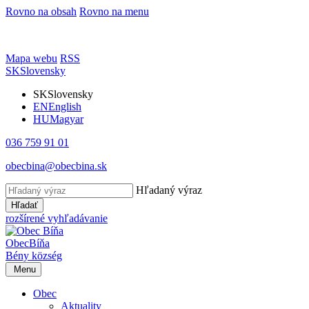
Rovno na obsah
Rovno na menu
Mapa webu
RSS
SK
Slovensky
SK
Slovensky
EN
English
HU
Magyar
036 759 91 01
obecbina@obecbina.sk
Hľadaný výraz
Hľadať
rozšírené vyhľadávanie
Obec
Bíňa
Bény
község
Menu
Obec
Aktuality