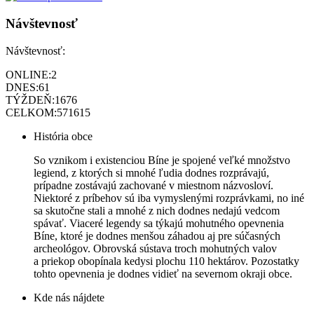
Návštevnosť
Návštevnosť:
ONLINE:
2
DNES:
61
TÝŽDEŇ:
1676
CELKOM:
571615
História obce
So vznikom i existenciou Bíne je spojené veľké množstvo
legiend, z ktorých si mnohé ľudia dodnes rozprávajú,
prípadne zostávajú zachované v miestnom názvosloví.
Niektoré z príbehov sú iba vymyslenými rozprávkami, no iné
sa skutočne stali a mnohé z nich dodnes nedajú vedcom
spávať. Viaceré legendy sa týkajú mohutného opevnenia
Bíne, ktoré je dodnes menšou záhadou aj pre súčasných
archeológov. Obrovská sústava troch mohutných valov
a priekop obopínala kedysi plochu 110 hektárov. Pozostatky
tohto opevnenia je dodnes vidieť na severnom okraji obce.
Kde nás nájdete