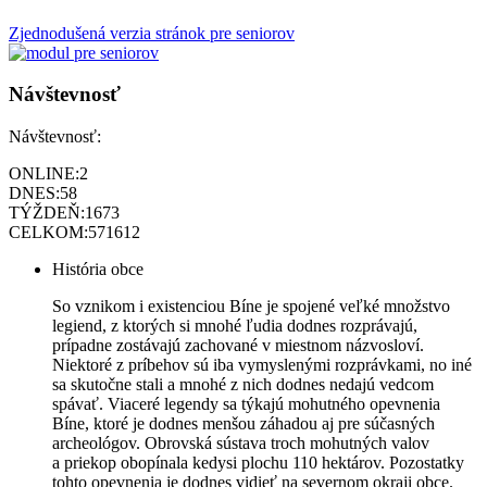
Zjednodušená verzia stránok pre seniorov
Návštevnosť
Návštevnosť:
ONLINE:
2
DNES:
58
TÝŽDEŇ:
1673
CELKOM:
571612
História obce
So vznikom i existenciou Bíne je spojené veľké množstvo
legiend, z ktorých si mnohé ľudia dodnes rozprávajú,
prípadne zostávajú zachované v miestnom názvosloví.
Niektoré z príbehov sú iba vymyslenými rozprávkami, no iné
sa skutočne stali a mnohé z nich dodnes nedajú vedcom
spávať. Viaceré legendy sa týkajú mohutného opevnenia
Bíne, ktoré je dodnes menšou záhadou aj pre súčasných
archeológov. Obrovská sústava troch mohutných valov
a priekop obopínala kedysi plochu 110 hektárov. Pozostatky
tohto opevnenia je dodnes vidieť na severnom okraji obce.