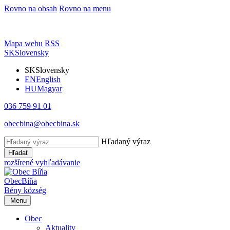
Rovno na obsah
Rovno na menu
Mapa webu
RSS
SK
Slovensky
SK
Slovensky
EN
English
HU
Magyar
036 759 91 01
obecbina@obecbina.sk
Hľadaný výraz
Hľadať
rozšírené vyhľadávanie
Obec
Bíňa
Bény
község
Menu
Obec
Aktuality