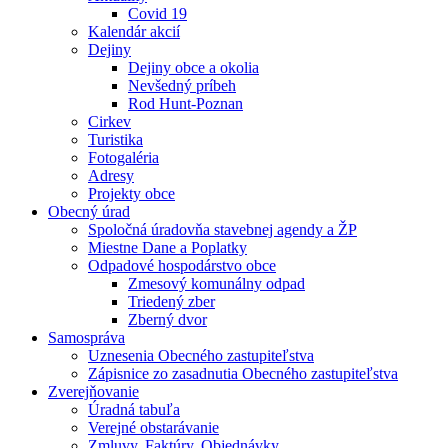
Covid 19
Kalendár akcií
Dejiny
Dejiny obce a okolia
Nevšedný príbeh
Rod Hunt-Poznan
Cirkev
Turistika
Fotogaléria
Adresy
Projekty obce
Obecný úrad
Spoločná úradovňa stavebnej agendy a ŽP
Miestne Dane a Poplatky
Odpadové hospodárstvo obce
Zmesový komunálny odpad
Triedený zber
Zberný dvor
Samospráva
Uznesenia Obecného zastupiteľstva
Zápisnice zo zasadnutia Obecného zastupiteľstva
Zverejňovanie
Úradná tabuľa
Verejné obstarávanie
Zmluvy, Faktúry, Objednávky