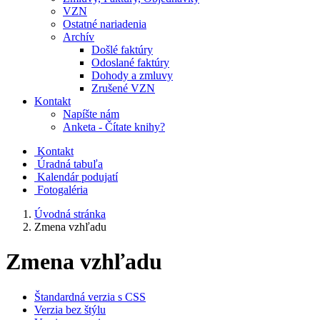
VZN
Ostatné nariadenia
Archív
Došlé faktúry
Odoslané faktúry
Dohody a zmluvy
Zrušené VZN
Kontakt
Napíšte nám
Anketa - Čítate knihy?
Kontakt
Úradná tabuľa
Kalendár podujatí
Fotogaléria
Úvodná stránka
Zmena vzhľadu
Zmena vzhľadu
Štandardná verzia s CSS
Verzia bez štýlu