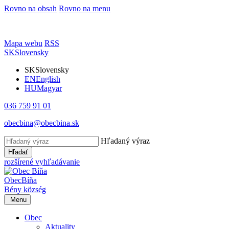
Rovno na obsah
Rovno na menu
Mapa webu
RSS
SK
Slovensky
SK
Slovensky
EN
English
HU
Magyar
036 759 91 01
obecbina@obecbina.sk
Hľadaný výraz
Hľadať
rozšírené vyhľadávanie
Obec
Bíňa
Bény
község
Menu
Obec
Aktuality