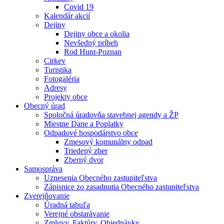
Covid 19
Kalendár akcií
Dejiny
Dejiny obce a okolia
Nevšedný príbeh
Rod Hunt-Poznan
Cirkev
Turistika
Fotogaléria
Adresy
Projekty obce
Obecný úrad
Spoločná úradovňa stavebnej agendy a ŽP
Miestne Dane a Poplatky
Odpadové hospodárstvo obce
Zmesový komunálny odpad
Triedený zber
Zberný dvor
Samospráva
Uznesenia Obecného zastupiteľstva
Zápisnice zo zasadnutia Obecného zastupiteľstva
Zverejňovanie
Úradná tabuľa
Verejné obstarávanie
Zmluvy, Faktúry, Objednávky