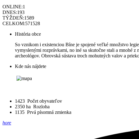
ONLINE:
1
DNES:
193
TÝŽDEŇ:
1589
CELKOM:
571528
História obce
So vznikom i existenciou Bíne je spojené veľké množstvo legie
vymyslenými rozprávkami, no iné sa skutočne stali a mnohé z
archeológov. Obrovská sústava troch mohutných valov a prieko
Kde nás nájdete
1423
Počet obyvateľov
2350 ha
Rozloha
1135
Prvá písomná zmienka
hore