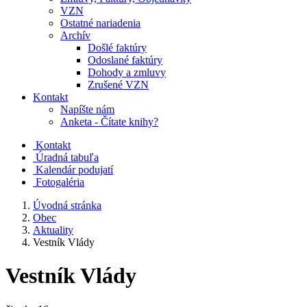
VZN
Ostatné nariadenia
Archív
Došlé faktúry
Odoslané faktúry
Dohody a zmluvy
Zrušené VZN
Kontakt
Napíšte nám
Anketa - Čítate knihy?
Kontakt
Úradná tabuľa
Kalendár podujatí
Fotogaléria
Úvodná stránka
Obec
Aktuality
Vestník Vlády
Vestník Vlády