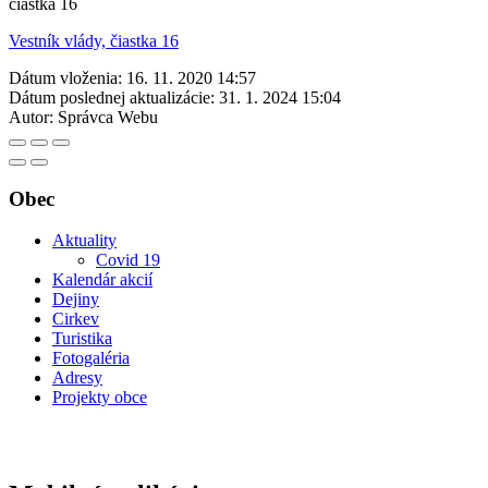
čiastka 16
Vestník vlády, čiastka 16
Dátum vloženia:
16. 11. 2020 14:57
Dátum poslednej aktualizácie:
31. 1. 2024 15:04
Autor:
Správca Webu
Obec
Aktuality
Covid 19
Kalendár akcií
Dejiny
Cirkev
Turistika
Fotogaléria
Adresy
Projekty obce