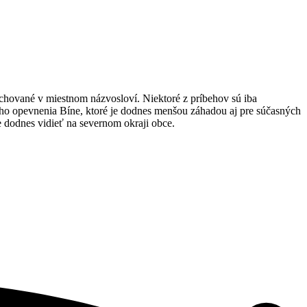
achované v miestnom názvosloví. Niektoré z príbehov sú iba
ho opevnenia Bíne, ktoré je dodnes menšou záhadou aj pre súčasných
e dodnes vidieť na severnom okraji obce.