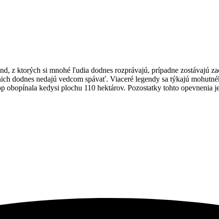
nd, z ktorých si mnohé ľudia dodnes rozprávajú, prípadne zostávajú z
 nich dodnes nedajú vedcom spávať. Viaceré legendy sa týkajú mohutné
p obopínala kedysi plochu 110 hektárov. Pozostatky tohto opevnenia j