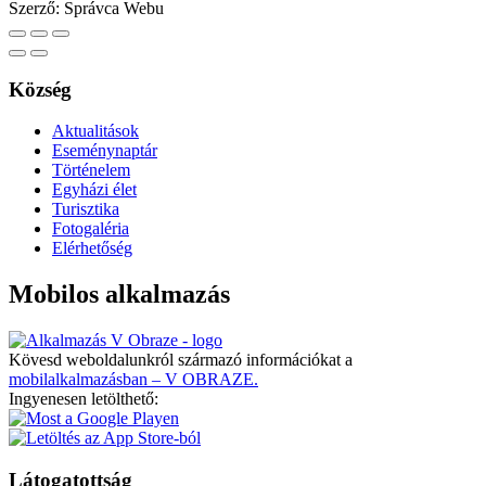
Szerző:
Správca Webu
Község
Aktualitások
Eseménynaptár
Történelem
Egyházi élet
Turisztika
Fotogaléria
Elérhetőség
Mobilos alkalmazás
Kövesd weboldalunkról származó információkat a
mobilalkalmazásban – V OBRAZE.
Ingyenesen letölthető:
Látogatottság