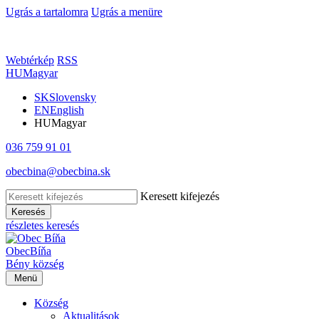
Ugrás a tartalomra
Ugrás a menüre
Webtérkép
RSS
HU
Magyar
SK
Slovensky
EN
English
HU
Magyar
036 759 91 01
obecbina@obecbina.sk
Keresett kifejezés
Keresés
részletes keresés
Obec
Bíňa
Bény
község
Menü
Község
Aktualitások