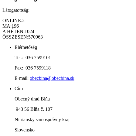
Látogatottság:
ONLINE:
2
MA:
196
A HÉTEN:
1024
ÖSSZESEN:
570963
Elérhetőség
Tel.: 036 7599101
Fax: 036 7599118
E-mail:
obecbina@obecbina.sk
Cím
Obecný úrad Bíňa
943 56 Bíňa č. 107
Nitriansky samosprávny kraj
Slovensko