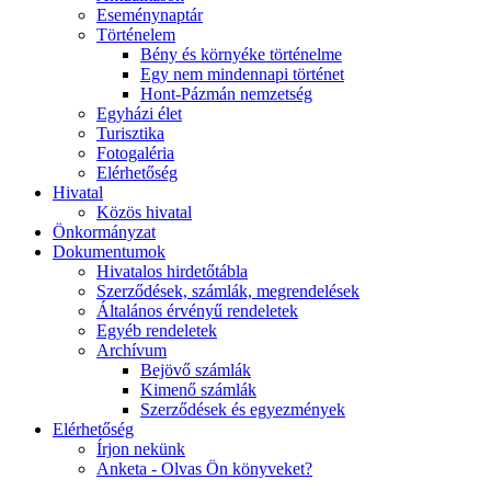
Eseménynaptár
Történelem
Bény és környéke történelme
Egy nem mindennapi történet
Hont-Pázmán nemzetség
Egyházi élet
Turisztika
Fotogaléria
Elérhetőség
Hivatal
Közös hivatal
Önkormányzat
Dokumentumok
Hivatalos hirdetőtábla
Szerződések, számlák, megrendelések
Általános érvényű rendeletek
Egyéb rendeletek
Archívum
Bejövő számlák
Kimenő számlák
Szerződések és egyezmények
Elérhetőség
Írjon nekünk
Anketa - Olvas Ön könyveket?